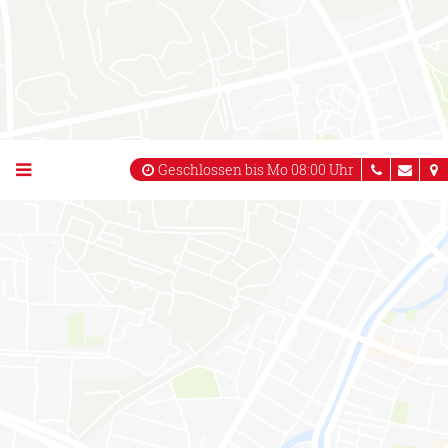
Rathaus-Apotheke
in Apotheken App anzeigen
Wir verwenden auf unserer Website nur technisch notwendige
Cookies, die für die Funktion der Website erforderlich sind. Weitere
Informationen finden Sie in unserer
Datenschutzerklärung
.
Geschlossen bis Mo 08:00 Uhr