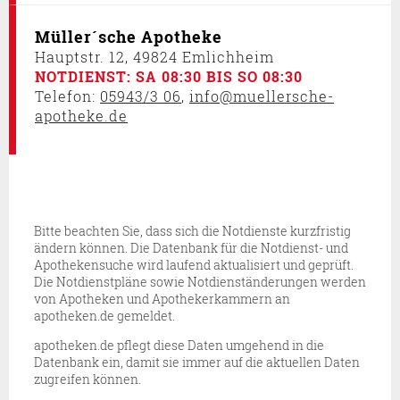
werden personenbezogene Daten an den
Betreiber des Kartendienstes gesendet und
Müller´sche Apotheke
Cookies durch den Betreiber gesetzt. Daher ist
Hauptstr. 12, 49824 Emlichheim
NOTDIENST: SA 08:30 BIS SO 08:30
es möglich, dass der Anbieter Ihre Zugriffe
Telefon:
05943/3 06
,
info@muellersche-
speichert und Ihr Verhalten analysieren kann.
apotheke.de
Unter:
https://policies.google.com/privacy
finden Sie die Datenschutzerklärung des
Betreibers des Kartendienstes Google Maps.
Ja, ich möchte die Karte sehen und habe die
Datenschutzerklärung des Betreibers des
Bitte beachten Sie, dass sich die Notdienste kurzfristig
ändern können. Die Datenbank für die Notdienst- und
Dienstes zur Kenntnis genommen.
Apothekensuche wird laufend aktualisiert und geprüft.
Die Notdienstpläne sowie Notdienständerungen werden
von Apotheken und Apothekerkammern an
apotheken.de gemeldet.
apotheken.de pflegt diese Daten umgehend in die
Datenbank ein, damit sie immer auf die aktuellen Daten
zugreifen können.