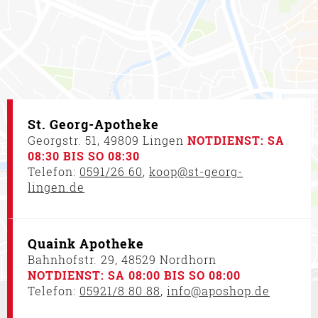
St. Georg-Apotheke
Georgstr. 51, 49809 Lingen
NOTDIENST: SA
08:30 BIS SO 08:30
Telefon:
0591/26 60
,
koop@st-georg-
lingen.de
Quaink Apotheke
Bahnhofstr. 29, 48529 Nordhorn
NOTDIENST: SA 08:00 BIS SO 08:00
Telefon:
05921/8 80 88
,
info@aposhop.de
An dieser Stelle erscheint eine Karte. Wenn
Sie die Karte auf dieser Seite sehen möchten,