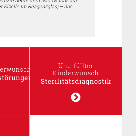
smedizin heute dem Nachwuchs auf
er Eizelle im Reagenzglas) – das
Unerfüllter
nderwunsch
Kinderwunsch
störungen
Sterilitätsdiagnostik
r