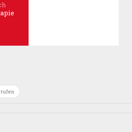
ch
rapie
rrufen