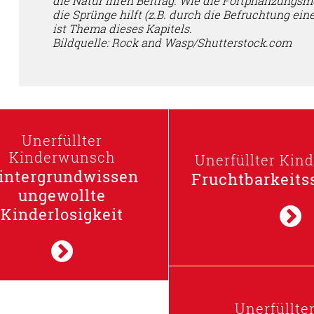
die Natur ihren Beitrag. Wie die Fortpflanzung
die Sprünge hilft (z.B. durch die Befruchtung ein
ist Thema dieses Kapitels.
Bildquelle: Rock and Wasp/Shutterstock.com
Unerfüllter
Kinderwunsch
Unerfüllter Ki
intergrundwissen
Fruchtbarkeits
ungewollte
Kinderlosigkeit
Unerfüllte